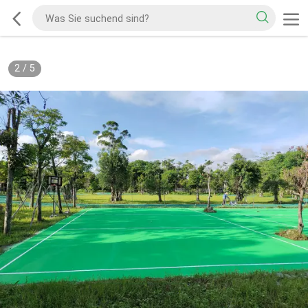
2
/
5