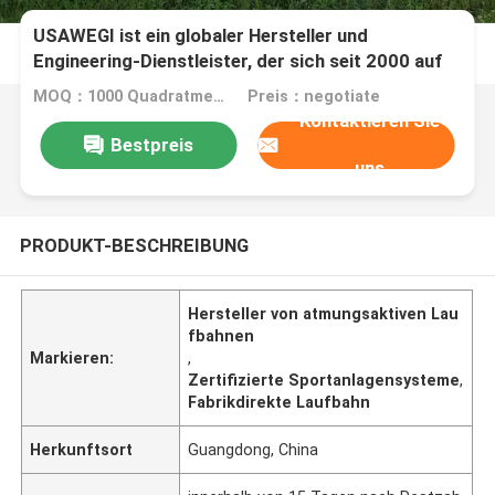
USAWEGI ist ein globaler Hersteller und
Engineering-Dienstleister, der sich seit 2000 auf
atmungsaktive Laufbahnen und
MOQ：1000 Quadratmeter
Preis：negotiate
Sportanlagensysteme spezialisiert hat.
Kontaktieren Sie
Fabrikdirekt, zertifiziert und schlüsselfertige
Bestpreis
Lösungen.
uns
PRODUKT-BESCHREIBUNG
Hersteller von atmungsaktiven Lau
fbahnen
Markieren:
,
Zertifizierte Sportanlagensysteme
,
Fabrikdirekte Laufbahn
Herkunftsort
Guangdong, China