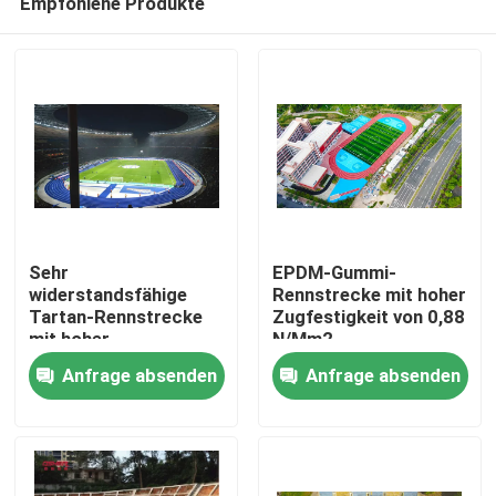
Empfohlene Produkte
Sehr
EPDM-Gummi-
widerstandsfähige
Rennstrecke mit hoher
Tartan-Rennstrecke
Zugfestigkeit von 0,88
mit hoher
N/Mm2
Zu Hause
Schadensbeständigkeit
Anfrage absenden
Anfrage absenden
Produkte
Videos