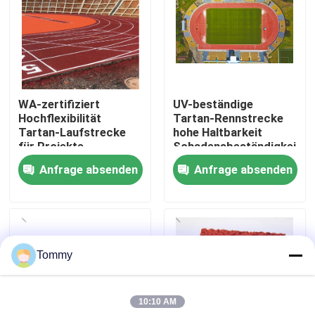
Über uns
Werksbesichtigung
WA-zertifiziert
UV-beständige
Hochflexibilität
Tartan-Rennstrecke
Qualitätskontrolle
Tartan-Laufstrecke
hohe Haltbarkeit
für Projekte
Schadensbeständigkeit
Anfrage absenden
Anfrage absenden
Kontakt
Nachrichten
Tommy
Fälle
10:10 AM
Angebot anfordern