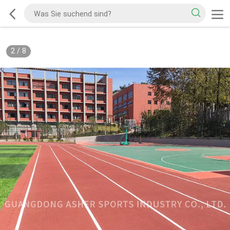
2
/
8