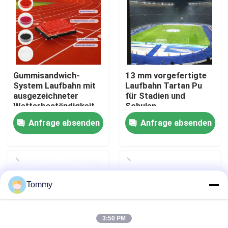
Über uns
Werksbesichtigung
Gummisandwich-
13 mm vorgefertigte
System Laufbahn mit
Laufbahn Tartan Pu
Qualitätskontrolle
ausgezeichneter
für Stadien und
Wetterbeständigkeit
Schulen
Anfrage absenden
Anfrage absenden
Kontakt
Nachrichten
Tommy
Fälle
3:50 PM
Angebot anfordern