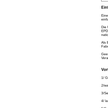
Ein
Eine
einf
Die 
EPDM
nati
Als 
Fabr
Geei
Vera
Vor
1/ 
2/wa
3/Se
4/ l