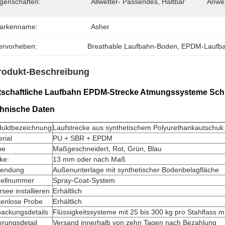
igenschaften:
Allwetter- Passendes, Haltbar
Anwe
arkenname:
Asher
ervorheben:
Breathable Laufbahn-Boden
, 
EPDM-Laufb
rodukt-Beschreibung
tschaftliche Laufbahn EPDM-Strecke Atmungssysteme Schu
hnische Daten
duktbezeichnung
Laufstrecke aus synthetischem Polyurethankautschuk
rial
PU + SBR + EPDM
be
Maßgeschneidert, Rot, Grün, Blau
ke:
13 mm oder nach Maß
endung
Außenunterlage mit synthetischer Bodenbelagfläche
ellnummer
Spray-Coat-System
see installieren
Erhältlich
tenlose Probe
Erhältlich
packungsdetails
Flüssigkeitssysteme mit 25 bis 300 kg pro Stahlfass m
erungsdetail
Versand innerhalb von zehn Tagen nach Bezahlung