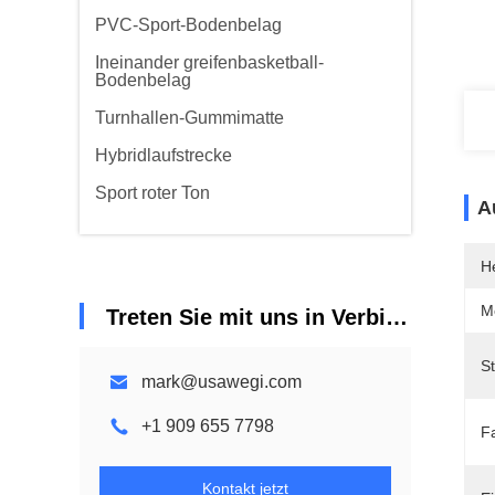
PVC-Sport-Bodenbelag
Ineinander greifenbasketball-
Bodenbelag
Turnhallen-Gummimatte
Hybridlaufstrecke
Sport roter Ton
A
He
M
Treten Sie mit uns in Verbindung
St
mark@usawegi.com
+1 909 655 7798
F
Kontakt jetzt