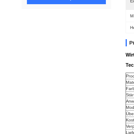
E
M
H
P
Wir
Tec
Pro
Mate
Far
Stär
Anw
Mod
Über
Kos
Ver
Lief