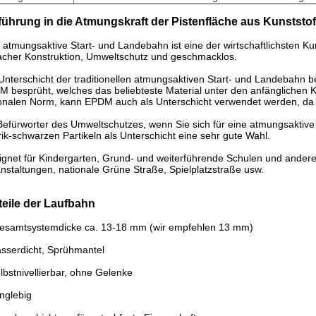
führung in die Atmungskraft der Pistenfläche aus Kunststof
 atmungsaktive Start- und Landebahn ist eine der wirtschaftlichsten 
acher Konstruktion, Umweltschutz und geschmacklos.
Unterschicht der traditionellen atmungsaktiven Start- und Landebahn be
 besprüht, welches das beliebteste Material unter den anfänglichen K
onalen Norm, kann EPDM auch als Unterschicht verwendet werden, da die
Befürworter des Umweltschutzes, wenn Sie sich für eine atmungsaktiv
ik-schwarzen Partikeln als Unterschicht eine sehr gute Wahl.
gnet für Kindergarten, Grund- und weiterführende Schulen und andere
nstaltungen, nationale Grüne Straße, Spielplatzstraße usw.
teile der Laufbahn
Gesamtsystemdicke ca. 13-18 mm (wir empfehlen 13 mm)
sserdicht, Sprühmantel
lbstnivellierbar, ohne Gelenke
anglebig