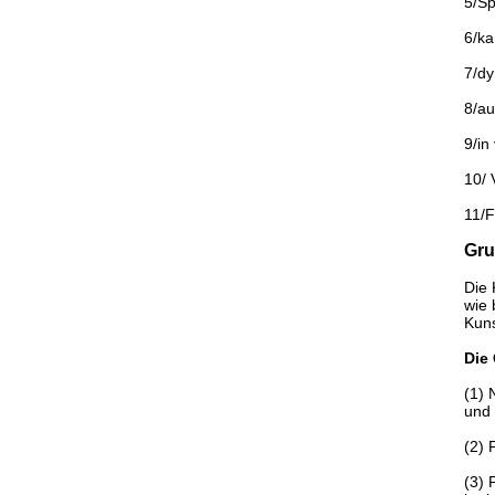
5/Sp
6/k
7/dy
8/a
9/in
10/ 
11/F
Gru
Die 
wie 
Kuns
Die
(1) 
und 
(2) 
(3) 