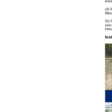
krei
(4) 
Was
(5) 
sein
Höhe
Ins