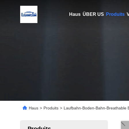
Haus
ÜBER US
Produits
V
Haus
>
Produits
>
Laufbahn-Boden-Bahn-Breathable B
Produits