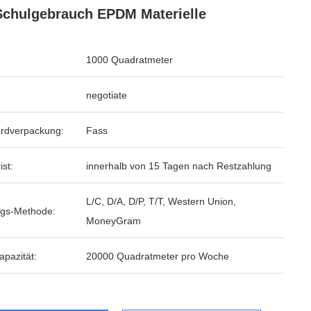
Schulgebrauch EPDM Materielle
1000 Quadratmeter
negotiate
rdverpackung:
Fass
ist:
innerhalb von 15 Tagen nach Restzahlung
L/C, D/A, D/P, T/T, Western Union,
gs-Methode:
MoneyGram
apazität:
20000 Quadratmeter pro Woche