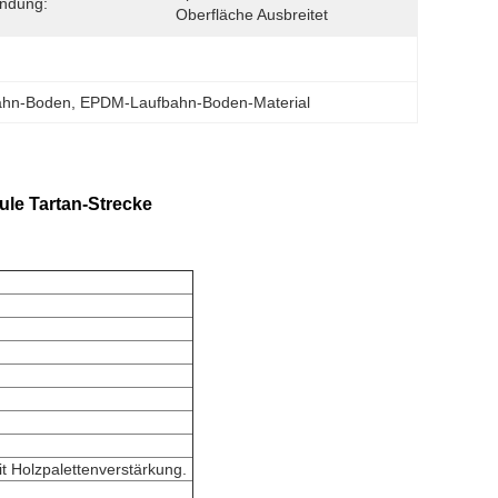
ndung:
Oberfläche Ausbreitet
ahn-Boden
, 
EPDM-Laufbahn-Boden-Material
le Tartan-Strecke
it Holzpalettenverstärkung.