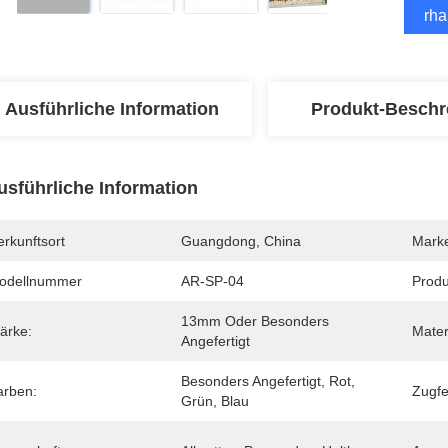
Erha
Ausführliche Information
Produkt-Beschr
usführliche Information
rkunftsort
Guangdong, China
Mark
odellnummer
AR-SP-04
Produ
13mm Oder Besonders 
ärke:
Mater
Angefertigt
Besonders Angefertigt, Rot, 
arben:
Zugfe
Grün, Blau