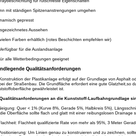
raybeschichtung für rutschfeste Eigenschaften
ann mit ständigen Spitzenanstrengungen umgehen
namisch gepresst
usgezeichnetes Aussehen
 vielen Farben erhältlich (rotes Beschichten empfehlen wir)
Verfügbar für die Auslandsanlage
ür alle Wetterbedingungen geeignet
ndlegende Qualitätsanforderungen
Konstruktion der Plastikanlage erfolgt auf der Grundlage von Asphalt o
bei der Straßenbau. Die Grundfläche erfordert eine gute Glatzheit,so da
tstoffoberfläche gewährleistet ist.
 Qualitätsanforderungen an die Kunststoff-Laufbahngrundlage sin
Neigung: Quer < 1% (Kurve 8%, Gerade 5%, Halbkreis 5%), Längsschni
die Oberfläche sollte flach und glatt mit einer reibungslosen Drainage s
Flachheit: Flachheit qualifizierte Rate von mehr als 95%, 3 Meter Gera
Positionierung: Um Linien genau zu konstruieren und zu zeichnen, soll