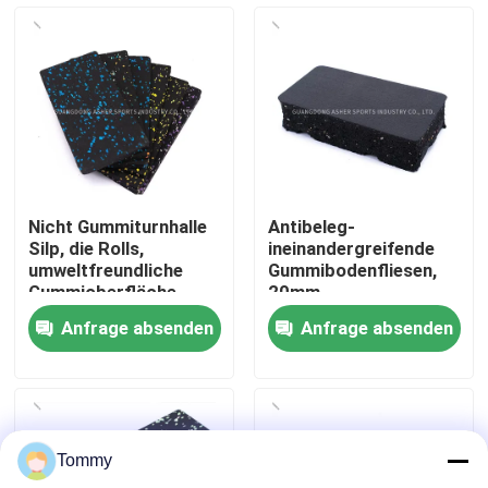
Über uns
Werksbesichtigung
Qualitätskontrolle
Nicht Gummiturnhalle
Antibeleg-
Silp, die Rolls,
ineinandergreifende
Kontakt
umweltfreundliche
Gummibodenfliesen,
Gummioberfläche
20mm
Epdm ausbreitet
Gummiturnhallen-
Anfrage absenden
Anfrage absenden
Bodenbelag mit hoher
Nachrichten
Dichte
Fälle
Tommy
Angebot anfordern