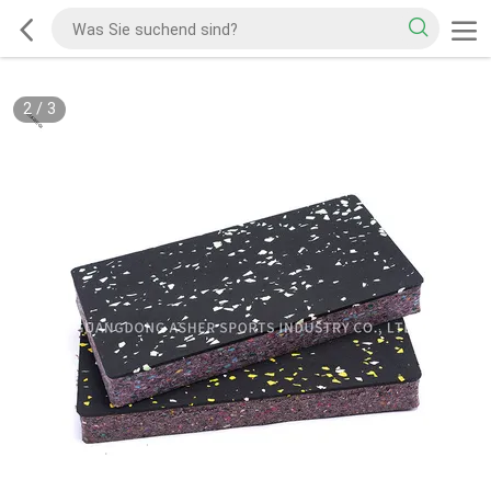
2
/
3