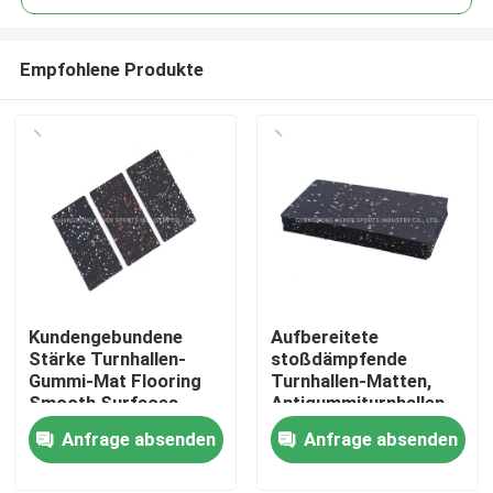
Empfohlene Produkte
Kundengebundene
Aufbereitete
Zu Hause
Stärke Turnhallen-
stoßdämpfende
Gummi-Mat Flooring
Turnhallen-Matten,
Smooth Surfaces
Antigummiturnhallen-
Produkte
40mm
Bodenbelag des
Anfrage absenden
Anfrage absenden
beleg-15mm
Videos