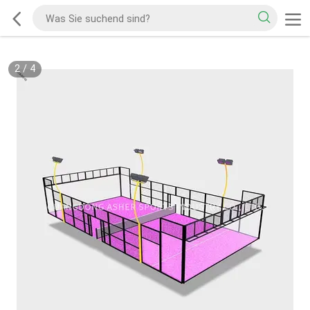
2
/
4