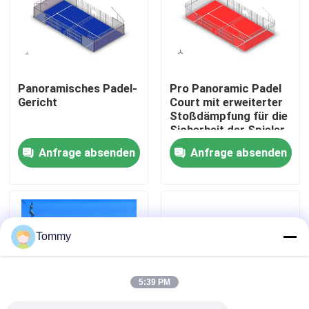
Über uns
Werksbesichtigung
Panoramisches Padel-
Pro Panoramic Padel
Gericht
Court mit erweiterter
Stoßdämpfung für die
Qualitätskontrolle
Sicherheit der Spieler
Anfrage absenden
Anfrage absenden
Kontakt
Nachrichten
Tommy
Fälle
5:39 PM
Angebot anfordern