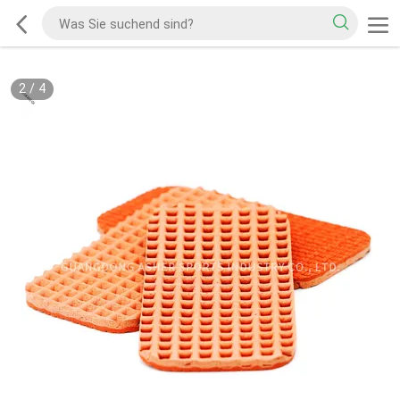
2
/
4