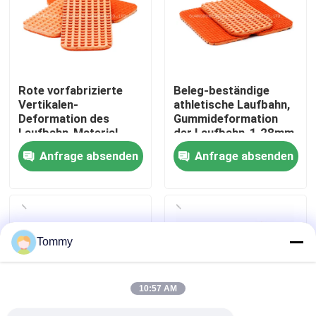
Über uns
Werksbesichtigung
Rote vorfabrizierte
Beleg-beständige
Vertikalen-
athletische Laufbahn,
Deformation des
Gummideformation
Qualitätskontrolle
Laufbahn-Material-
der Laufbahn-1.28mm
1.28mm im Freien
Anfrage absenden
Anfrage absenden
Kontakt
Nachrichten
Tommy
Fälle
10:57 AM
Angebot anfordern