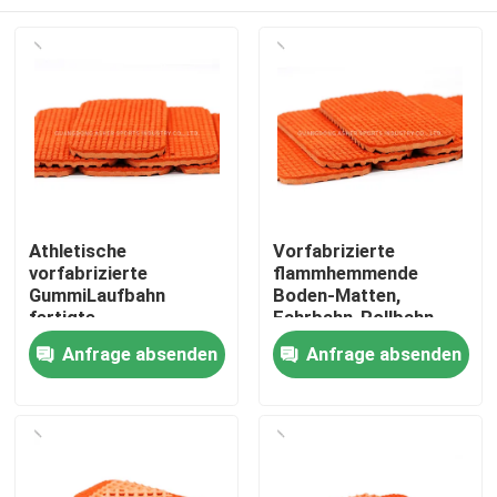
Athletische
Vorfabrizierte
vorfabrizierte
flammhemmende
GummiLaufbahn
Boden-Matten,
fertigte
Fahrbahn-Rollbahn-
flammhemmendes
Gebrauch im Freien
Zu Hause
Anfrage absenden
Anfrage absenden
besonders an
Produkte
Videos