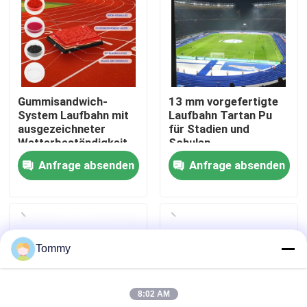
Über uns
Werksbesichtigung
Gummisandwich-
13 mm vorgefertigte
System Laufbahn mit
Laufbahn Tartan Pu
Qualitätskontrolle
ausgezeichneter
für Stadien und
Wetterbeständigkeit
Schulen
Anfrage absenden
Anfrage absenden
Kontakt
Nachrichten
Tommy
Fälle
8:02 AM
Angebot anfordern