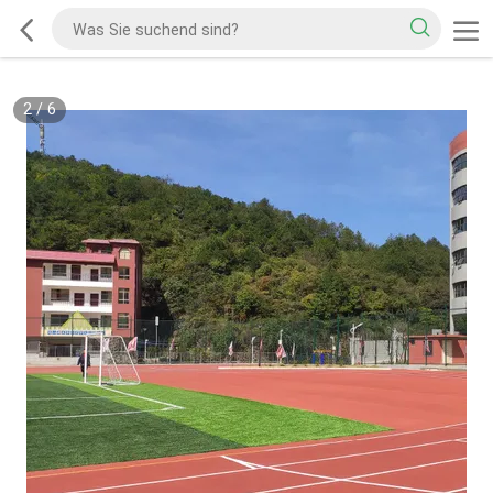
2
/
6