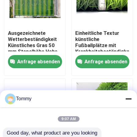
Über uns
Ausgezeichnete
Einheitliche Textur
Werksbesichtigung
Wetterbeständigkeit
künstliche
Künstliches Gras 50
Fußballplätze mit
mm Stapelhöhe Hohe
Krankheitsbeständigkeit
Qualitätskontrolle
Flexibilität
4x25m
Anfrage absenden
Anfrage absenden
Kontakt
Nachrichten
Tommy
Fälle
9:07 AM
Good day, what product are you looking 
Angebot anfordern