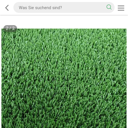
2
/
2