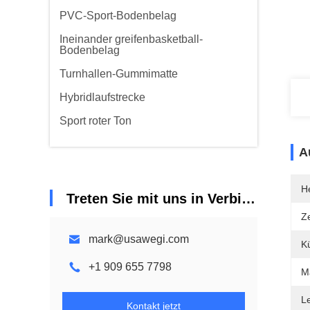
PVC-Sport-Bodenbelag
Ineinander greifenbasketball-
Bodenbelag
Turnhallen-Gummimatte
Hybridlaufstrecke
Sport roter Ton
A
He
Treten Sie mit uns in Verbindung
Ze
mark@usawegi.com
K
+1 909 655 7798
Ma
L
Kontakt jetzt