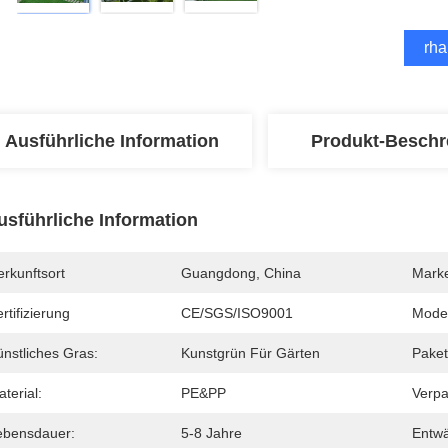
Erha
Ausführliche Information
Produkt-Beschr
usführliche Information
rkunftsort
Guangdong, China
Mark
rtifizierung
CE/SGS/ISO9001
Mode
ünstliches Gras:
Kunstgrün Für Gärten
Paket
terial:
PE&PP
Verpa
ebensdauer:
5-8 Jahre
Entwä