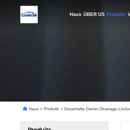
Haus
ÜBER US
Produits
V
Haus
>
Produits
>
Dauerhafte Garten-Drainage-Löche
Produits