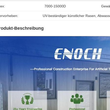
tex:
7000-15000D
Gewäh
ervorheben:
UV-beständiger künstlicher Rasen
, 
Abwasse
rodukt-Beschreibung