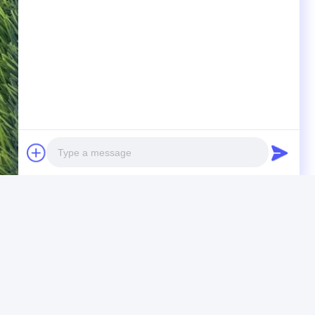
Photo
Video Call
Audio Call