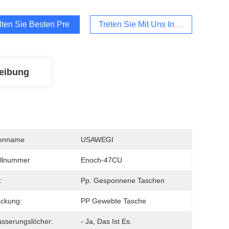
lten Sie Besten Preis
Treten Sie Mit Uns In Verbindung
eibung
enname
USAWEGI
llnummer
Enoch-47CU
:
Pp. Gesponnene Taschen
ckung:
PP Gewebte Tasche
sserungslöcher:
- Ja, Das Ist Es.