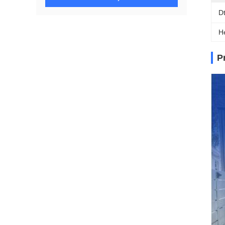
D
H
P