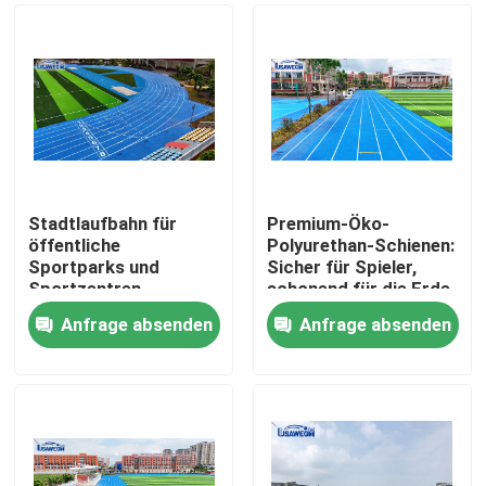
Stadtlaufbahn für
Premium-Öko-
öffentliche
Polyurethan-Schienen:
Sportparks und
Sicher für Spieler,
Sportzentren
schonend für die Erde
Anfrage absenden
Anfrage absenden
Zu Hause
Produkte
Videos