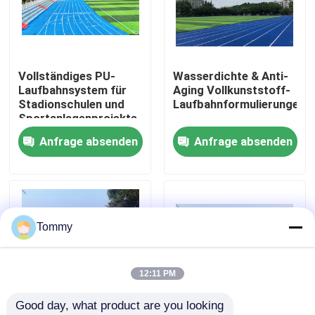
Über uns
Vollständiges PU-
Wasserdichte & Anti-
Werksbesichtigung
Laufbahnsystem für
Aging Vollkunststoff-
Stadionschulen und
Laufbahnformulierungen
Sportanlagenprojekte
Qualitätskontrolle
Anfrage absenden
Anfrage absenden
Kontakt
Nachrichten
Tommy
Fälle
12:11 PM
Good day, what product are you looking 
Angebot anfordern