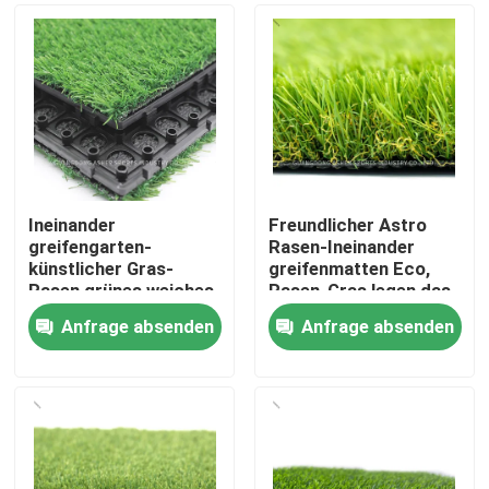
Ineinander
Freundlicher Astro
greifengarten-
Rasen-Ineinander
künstlicher Gras-
greifenmatten Eco,
Rasen grünes weiches
Rasen-Gras legen das
PET Material
8 Zoll-Messgerät mit
Anfrage absenden
Anfrage absenden
Teppich aus
Zu Hause
Produkte
Videos