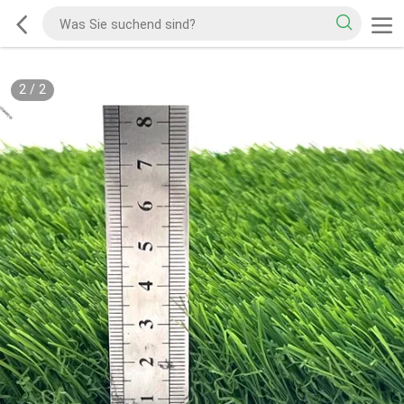
2
/
2