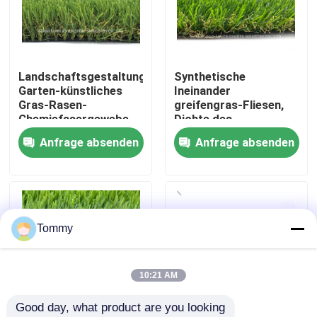
Über uns
Landschaftsgestaltung
Synthetische
Werksbesichtigung
Garten-künstliches
Ineinander
Gras-Rasen-
greifengras-Fliesen,
Chemiefasergewebe-
Dichte des
Qualitätskontrolle
im Freien
Polyäthylen-künstliche
Anfrage absenden
Anfrage absenden
UVbeständiges
Gras-16800
Kontakt
Nachrichten
Tommy
Fälle
10:21 AM
Good day, what product are you looking 
Angebot anfordern