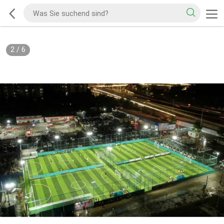
2
/
6