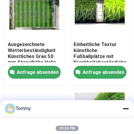
Über uns
Werksbesichtigung
Ausgezeichnete
Einheitliche Textur
Wetterbeständigkeit
künstliche
Qualitätskontrolle
Künstliches Gras 50
Fußballplätze mit
mm Stapelhöhe Hohe
Krankheitsbeständigkeit
Flexibilität
4x25m
Anfrage absenden
Anfrage absenden
Kontakt
Nachrichten
Tommy
Fälle
10:16 PM
Angebot anfordern