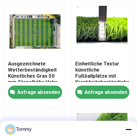
Über uns
Werksbesichtigung
Qualitätskontrolle
Ausgezeichnete
Einheitliche Textur
Wetterbeständigkeit
künstliche
Kontakt
Künstliches Gras 50
Fußballplätze mit
mm Stapelhöhe Hohe
Krankheitsbeständigkeit
Flexibilität
4x25m
Anfrage absenden
Anfrage absenden
Nachrichten
Fälle
Tommy
Angebot anfordern