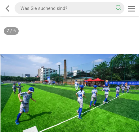
2
/
6