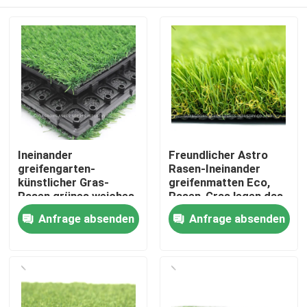
Ineinander
Freundlicher Astro
greifengarten-
Rasen-Ineinander
künstlicher Gras-
greifenmatten Eco,
Rasen grünes weiches
Rasen-Gras legen das
PET Material
8 Zoll-Messgerät mit
Zu Hause
Anfrage absenden
Anfrage absenden
Teppich aus
Produkte
Videos