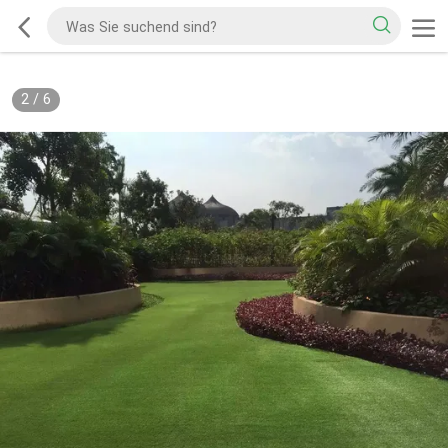
2
/
6