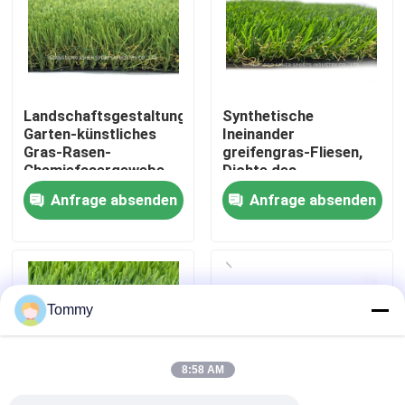
Über uns
Werksbesichtigung
Landschaftsgestaltung
Synthetische
Garten-künstliches
Ineinander
Gras-Rasen-
greifengras-Fliesen,
Qualitätskontrolle
Chemiefasergewebe-
Dichte des
im Freien
Polyäthylen-künstliche
Anfrage absenden
Anfrage absenden
UVbeständiges
Gras-16800
Kontakt
Nachrichten
Tommy
Fälle
8:58 AM
Angebot anfordern