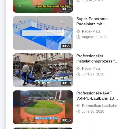
July 02, 2026
00:17
Super-Panorama-
Padelplatz mit
nahtlosen Glaswänden
Padel-Platz
für ununterbrochene
August 05, 2025
Zuschaueransichten
00:27
Professioneller
Installationsprozess für
Kunstrasen auf Padel-
Padel-Platz
Courts
June 27, 2026
00:18
Professionelle IAAF
Voll-PU-Laufbahn 13
mm Standard
Polyurethan-Laufbahn
June 30, 2026
00:15