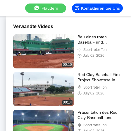
Plaudern
Kontaktieren Sie Uns
Verwandte Videos
Bau eines roten
Baseball- und
Softballfeldes im Tianhe
Sport roter Ton
Sports Center
July 02, 2026
Guangzhou
00:10
Red Clay Baseball Field
Project Showcase In
Huangcun Guangzhou
Sport roter Ton
China
July 02, 2026
00:14
Präsentation des Red
Clay-Baseball- und
Softballfeldprojekts in
Sport roter Ton
Pingtan Fujian, China